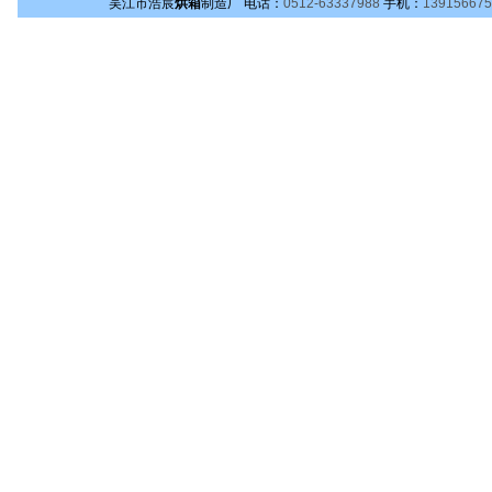
吴江市浩宸
烘箱
制造厂
电话：
0512-63337988
手机：
139156675