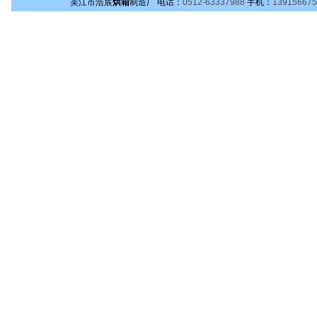
吴江市浩宸
烘箱
制造厂
电话：
0512-63337988
手机：
139156675