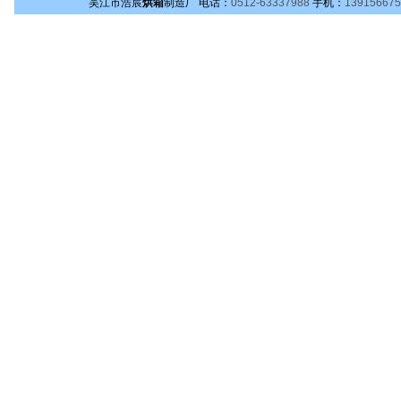
吴江市浩宸
烘箱
制造厂
电话：
0512-63337988
手机：
139156675