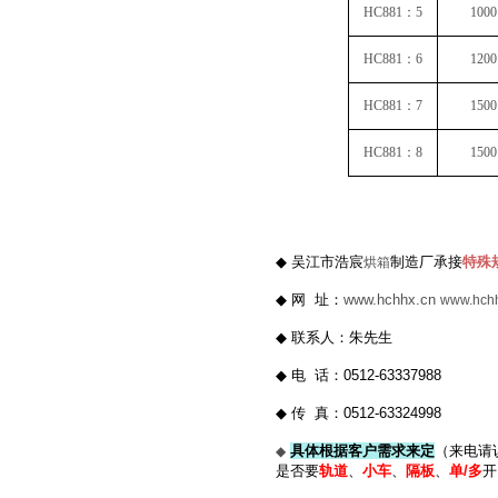
HC881
：
5
1000
HC881
：
6
1200
HC881
：
7
1500
HC881
：
8
1500
◆
吴江市浩宸
制造厂承接
特殊
烘箱
◆
网
址：
www.hchhx.cn
www.hch
◆
联系人：朱先生
◆
电
话：
0512-63337988
◆
传
真：
0512-63324998
具体根据客户需求来定
（来电请
◆
是否要
轨道
、
小车
、
隔板
、
单
/
多
开