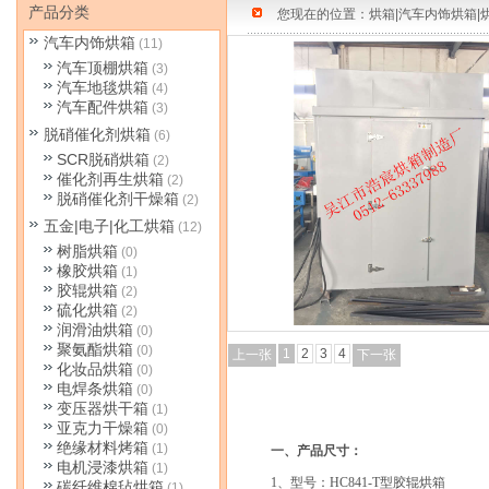
产品分类
您现在的位置：
烘箱|汽车内饰烘箱|
汽车内饰烘箱
(11)
汽车顶棚烘箱
(3)
汽车地毯烘箱
(4)
汽车配件烘箱
(3)
脱硝催化剂烘箱
(6)
SCR脱硝烘箱
(2)
催化剂再生烘箱
(2)
脱硝催化剂干燥箱
(2)
五金|电子|化工烘箱
(12)
树脂烘箱
(0)
橡胶烘箱
(1)
胶辊烘箱
(2)
硫化烘箱
(2)
润滑油烘箱
(0)
聚氨酯烘箱
(0)
1
2
3
4
上一张
下一张
化妆品烘箱
(0)
电焊条烘箱
(0)
变压器烘干箱
(1)
亚克力干燥箱
(0)
绝缘材料烤箱
(1)
一
、产品尺寸：
电机浸漆烘箱
(1)
1
、型号：
HC841-T
型胶辊烘箱
碳纤维棉毡烘箱
(1)