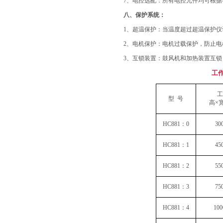
7
、电控选配：
所有电控元件均可根据
八
、保护系统：
1
、超温保护：
当温度超过超温保护仪
2
、电机保护：
电机过载保护，防止电
3
、互锁装置：
鼓风机和加热装置互锁
工
工
型
号
高
×
HC881
：
0
30
HC881
：
1
45
HC881
：
2
55
HC881
：
3
75
HC881
：
4
100