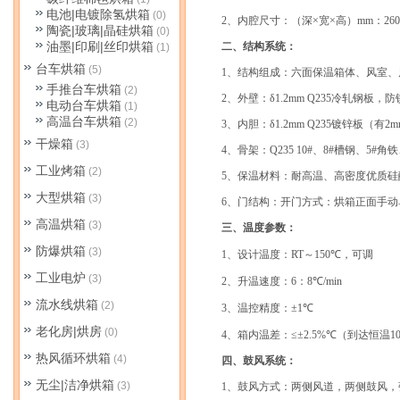
电池|电镀除氢烘箱
(0)
2
、内腔尺寸：
（深
×
宽
×
高）
mm
：
26
陶瓷|玻璃|晶硅烘箱
(0)
油墨|印刷|丝印烘箱
二
、结构系统：
(1)
台车烘箱
(5)
1
、结构组成：
六面保温箱体、风室、
手推台车烘箱
(2)
2
、外壁：
δ
1.2mm Q235
冷轧钢板，防
电动台车烘箱
(1)
高温台车烘箱
(2)
3
、内胆：
δ
1.2mm Q235
镀锌板（有
2m
干燥箱
(3)
4
、骨架：
Q235 10#
、
8#
槽钢、
5#
角铁
工业烤箱
(2)
5
、保温材料：
耐高温、高密度优质硅
大型烘箱
(3)
6
、门结构：
开门方式：烘箱正面手动
高温烘箱
(3)
三
、温度参数：
防爆烘箱
(3)
1
、设计温度：
RT
～
150
℃
，可调
工业电炉
(3)
2
、升温速度：
6
：
8
℃
/min
流水线烘箱
(2)
3
、温控精度：
±1
℃
老化房|烘房
(0)
4
、箱内温差：
≤±2.5%
℃
（到达恒温
1
热风循环烘箱
(4)
四
、鼓风系统：
无尘|洁净烘箱
(3)
1
、鼓风方式：
两侧风道，两侧鼓风，