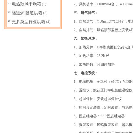
电热鼓风干燥箱
(1)
2
、风机功率：
1100W×4
台，
1400r/min
隧道炉|隧道烘箱
五
、进气排气：
(2)
更多类型行业烘箱
1
、自然进气：
Φ50mm
进气口
4
个，电
(4)
2
、自然排气：
烘箱顶部盖板上安装
4
六
、加热系统：
1
、加热元件：
U
字型表面低负荷电加
2
、加热功率：
23.2KW
3
、加热路数：分四路加热
七
、电控系统：
1
、电源电压：
AC380
（
±10%
）
V/50H
2
、温控仪：
默认厦门宇电智能温控仪
3
、超温保护：
安装超温保护仪
4
、时间设定装置：
定时装置，当温度
5
、固态继电器：
SSR
固态继电器
6
、报警装置：
蜂鸣报警装置，超温报