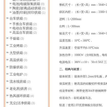
电池|电镀除氢烘箱
(0)
整机尺寸：（长
×
宽
×
高）
mm
：
5840
×
陶瓷|玻璃|晶硅烘箱
(0)
烘区内腔：（长
×
宽
×
高）
mm
：
3300
×
油墨|印刷|丝印烘箱
(1)
台车烘箱
(5)
进料：
L=2000mm
手推台车烘箱
(2)
出料：
L=300mm
电动台车烘箱
(1)
高温台车烘箱
(2)
输送尺寸：（长
×
宽
×
高）
mm
：
5840
×
干燥箱
(3)
温度范围：
10
℃
～
300
℃
，
工业烤箱
(2)
升温速度：
空箱平均
6-10
℃
/min
大型烘箱
(3)
加热功率：
108KW
（分
8
组加热，每
高温烘箱
(3)
电源电压：
380V≤±10
﹪
50±0.5HZ
三
防爆烘箱
(3)
二、结构与材质：
工业电炉
(3)
箱体材质：
箱体外部
1.2mm
冷轧板，
流水线烘箱
(2)
保温材质：
耐高温的硅酸铝纤维保温
老化房|烘房
(0)
传送带材料：网带使用
304
不锈钢网带
热风循环烘箱
(4)
传送动力：齿轮减速马达。
无尘|洁净烘箱
(3)
轨道：使用
2.0T
优质钢板分段折制。