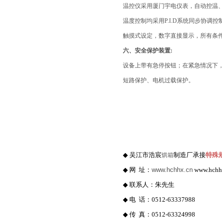
温控仪采用厦门宇电仪表，自动控温
温度控制均采用
P.I.D
系统同步协调控
触摸式设定，数字直接显示，所有条
六、安全保护装置
:
设备上带有急停按钮；
在紧急情况下
短路保护、电机过载保护。
◆
吴江市浩宸
制造厂承接
特殊
烘箱
◆
网
址：
www.hchhx.cn
www.hchh
◆
联系人：朱先生
◆
电
话：
0512-63337988
◆
传
真：
0512-63324998