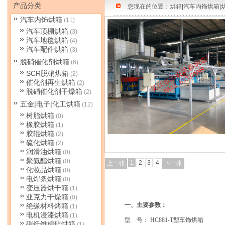
产品分类
您现在的位置：
烘箱|汽车内饰烘箱|
汽车内饰烘箱
(11)
汽车顶棚烘箱
(3)
汽车地毯烘箱
(4)
汽车配件烘箱
(3)
脱硝催化剂烘箱
(6)
SCR脱硝烘箱
(2)
催化剂再生烘箱
(2)
脱硝催化剂干燥箱
(2)
五金|电子|化工烘箱
(12)
树脂烘箱
(0)
橡胶烘箱
(1)
胶辊烘箱
(2)
硫化烘箱
(2)
润滑油烘箱
(0)
聚氨酯烘箱
(0)
1
2
3
4
上一张
下一张
化妆品烘箱
(0)
电焊条烘箱
(0)
变压器烘干箱
(1)
亚克力干燥箱
(0)
一、主要参数：
绝缘材料烤箱
(1)
电机浸漆烘箱
(1)
型
号：
HC881-T
型车饰烘箱
碳纤维棉毡烘箱
(1)