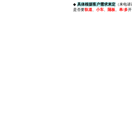
◆
具体根据客户需求来定
（来电请
是否要
轨道
、
小车
、
隔板
、
单
/
多
开