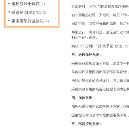
电热鼓风干燥箱
(1)
机架材料：
60*60*3
优质钢方通焊接制
隧道炉|隧道烘箱
(2)
轴：圆钢热处理，安链轮，速度
0.5
米
更多类型行业烘箱
(4)
固定牢靠，网带平分箱内高度，顶层
网带运行：网带前进、后退运行动作
制小车运行速度。
烘箱门：进料口门安装手轮
+
铰链，出
三、送风循环系统：
采用高品质风道循环机组，以达水平
风路循环采用两侧出风顶部回风设计
浩宸烘箱优化的通风设计，强力送风
采用烘箱专用耐高温电机配专用离心
四、加热系统：
加热系统采用热风加热循环方式，强
温度控制输出功率均经由微电脑演算
五、电路控制系统：