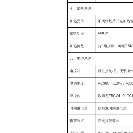
七、加热系统：
加热元件
不锈钢翘片式电加热
60KW
加热功率
加热路数
分
8
组加热，每组
7.5
八、电控系统：
电控箱
独立控制柜，便于操
电源电压
AC380
（±
10%
）
V/5
温控仪
欧姆龙
E5CWL-R1TC
时间继电器
欧姆龙时间继电器
报警装置
声光报警装置