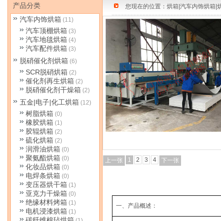
产品分类
您现在的位置：
烘箱|汽车内饰烘箱|
汽车内饰烘箱
(11)
汽车顶棚烘箱
(3)
汽车地毯烘箱
(4)
汽车配件烘箱
(3)
脱硝催化剂烘箱
(6)
SCR脱硝烘箱
(2)
催化剂再生烘箱
(2)
脱硝催化剂干燥箱
(2)
五金|电子|化工烘箱
(12)
树脂烘箱
(0)
橡胶烘箱
(1)
胶辊烘箱
(2)
硫化烘箱
(2)
润滑油烘箱
(0)
聚氨酯烘箱
(0)
1
2
3
4
上一张
下一张
化妆品烘箱
(0)
电焊条烘箱
(0)
变压器烘干箱
(1)
亚克力干燥箱
(0)
绝缘材料烤箱
(1)
一、产品概述：
电机浸漆烘箱
(1)
碳纤维棉毡烘箱
(1)