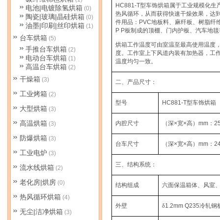
HC881-T
型车饰烘箱属于工业规模化生
电池|电镀除氢烘箱
(0)
热风循环，从而获得快速干燥效果，达
陶瓷|玻璃|晶硅烘箱
(0)
件用品：
PVC
地板料、麻纤板、树脂纤
油墨|印刷|丝印烘箱
(1)
P P
板制成的顶棚、门内护板、汽车地毯
台车烘箱
(5)
烘箱工作温度可由室温至最高使用温度
手推台车烘箱
(2)
度。工作室上下风道内装有加热器，工
电动台车烘箱
(1)
温度均匀一致。
高温台车烘箱
(2)
干燥箱
(3)
二、产品尺寸：
工业烤箱
(2)
型号
HC881-T
型车饰烘箱
大型烘箱
(3)
高温烘箱
内腔尺寸
（深
×
宽
×
高）
mm
：
2
(3)
防爆烘箱
(3)
台车尺寸
（深
×
宽
×
高）
mm
：
2
工业电炉
(3)
三、结构系统：
流水线烘箱
(2)
老化房|烘房
(0)
结构组成
六面保温箱体、风室
热风循环烘箱
(4)
外壁
δ
1.2mm Q235
冷轧钢
无尘|洁净烘箱
(3)