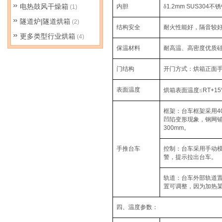
电热鼓风干燥箱
内胆
δ
1.2mm SUS304
不锈
(1)
隧道炉|隧道烘箱
(2)
结构安全
耐火性能好，隔音较
更多类型行业烘箱
(4)
保温材料
耐高温、高密度优质
门结构
开门方式：烘箱正面
表面温度
烘箱表面温度≤
RT+15
框架：台车框架采用
4
凹陷变形现象，钢网
300mm
。
手推台车
控制：台车采用手动
警，提示拉出台车。
轨道：台车外部轨道
置可调整，因为加热
四、温度参数：