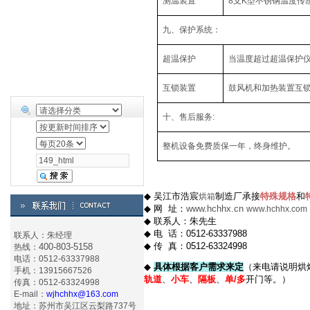
测温装置
8
支
K
型不锈钢温度传
九、保护系统：
超温保护
当温度超过超温保护
互锁装置
鼓风机和加热装置互
十、售后服务
:
整机设备免费质保一年，终身维护。
◆
吴江市浩宸
制造厂承接
特殊规格
和
烘箱
◆
网
址：
www.hchhx.cn
www.hchhx.com
◆
联系人：朱先生
◆
电
话：
0512-63337988
联系人：朱经理
◆
传
真：
0512-63324998
400-803-5158
热线：
电话：0512-63337988
◆
具体根据客户需求来定
（来电请说明烘
手机：13915667526
轨道
、
小车
、
隔板
、
单
/
多
开门等。）
传真：0512-63324998
E-mail：
wjhchhx@163.com
地址：苏州市吴江区云梨路737号