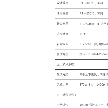
设计温度
RT
～
300
℃，可调
使用温度
RT
～
250
℃，可调
升温速度
8-10
℃
/min
（
RT
升至
温控精度
±
1
℃
箱内温差
≤±
2.5%
℃（到达恒温
测试方法
按
GB/T1066.4-2004<
五、鼓风系统：
鼓风方式
两侧上下出风，两侧
风机功率
370W
×
8
台，
1400r/m
六、进气排气：
自然进气
Φ80mm
进气口
8
个，