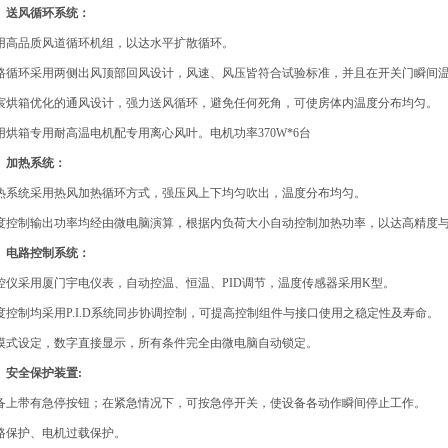
、送风循环系统：
用高品质风道循环机组，以达水平扩散循环。
路循环采用两侧出风顶部回风设计，风速、风压皆符合试验标准，并且在开关门瞬间
宸烘箱优化的通风设计，强力送风循环，避免任何死角，可使房体内温度分布均匀。
用烘箱专用耐高温电机配专用离心风叶。电机功率
370W*6
台
、加热系统：
热系统采用热风加热循环方式，强压风上下均匀吹出，温度分布均匀。
度控制输出功率均经由微电脑演算，根据内负荷大小自动控制加热功率，以达高精度
、电路控制系统：
控仪采用厦门宇电仪表，自动控温、恒温、
PID
调节，温度传感器采用
K
型。
度控制均采用
P.I.D
系统同步协调控制，可提高控制组件与接口使用之稳定性及寿命。
摸式设定，数字直接显示，所有条件完全由微电脑自动锁定。
、安全保护装置
:
备上带有急停按钮；
在紧急情况下，可按急停开关，使设备各动作瞬间停止工作。
路保护、电机过载保护。