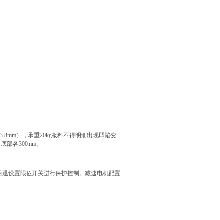
3.8mm
），承重
20kg
板料不得明细出现凹陷变
和底部各
300mm
。
后退设置限位开关进行保护控制。减速电机配置
。