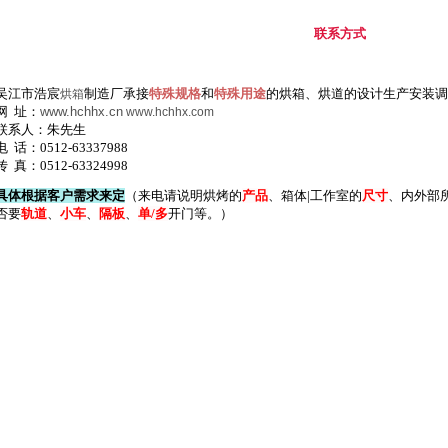
联系方式
吴江市浩宸
制造厂承接
特殊规格
和
特殊用途
的烘箱、烘道的设计生产安装调
烘箱
网
址：
www.hchhx.cn
www.hchhx.com
联系人：朱先生
电
话：
0512-63337988
传
真：
0512-63324998
具体根据客户需求来定
（来电请说明烘烤的
产品
、箱体
|
工作室的
尺寸
、内外部
否要
轨道
、
小车
、
隔板
、
单
/
多
开门等。）