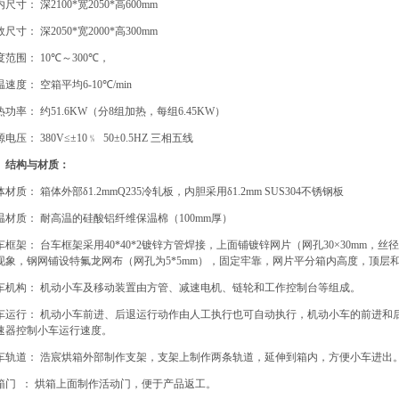
内尺寸：
深
2100*
宽
2050*
高
600mm
效尺寸：
深
2050*
宽
2000*
高
300mm
度范围：
10
℃
～
300
℃
，
温速度：
空箱平均
6-10
℃
/min
热功率：
约
51.6KW
（分
8
组加热，每组
6.45KW
）
源电压：
380V≤±10
﹪
50±0.5HZ
三相五线
、结构与材质：
体材质：
箱体外部δ
1.2mmQ235
冷轧板，内胆采用δ
1.2mm SUS304
不锈钢板
温材质：
耐高温的硅酸铝纤维保温棉（
100mm
厚）
车框架：
台车框架采用
40*40*2
镀锌方管焊接，上面铺镀锌网片（网孔
30×30mm
，丝径
现象，钢网铺设特氟龙网布（网孔为
5*5mm
），固定牢靠，网片平分箱内高度，顶层
车机构：
机动小车及移动装置由方管、减速电机、链轮和工作控制台等组成。
车运行：
机动小车前进、后退运行动作由人工执行也可自动执行，机动小车的前进和
速器控制小车运行速度。
车轨道：
浩宸烘箱外部制作支架，支架上制作两条轨道，延伸到箱内，方便小车进出
箱门
：
烘箱上面制作活动门，便于产品返工。