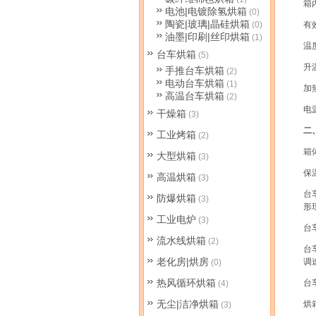
箱
电池|电镀除氢烘箱
(0)
陶瓷|玻璃|晶硅烘箱
(0)
有
油墨|印刷|丝印烘箱
(1)
温
台车烘箱
(5)
升
手推台车烘箱
(2)
电动台车烘箱
(1)
加
高温台车烘箱
(2)
电
干燥箱
(3)
二
工业烤箱
(2)
箱
大型烘箱
(3)
保
高温烘箱
(3)
台
防爆烘箱
(3)
形
工业电炉
(3)
台
流水线烘箱
(2)
台
老化房|烘房
调
(0)
热风循环烘箱
台
(4)
无尘|洁净烘箱
烘
(3)