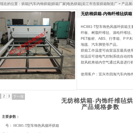
现在的位置：
烘箱|汽车内饰烘箱|烘箱厂家|电热烘箱|吴江市浩宸烘箱制造厂
>
产品展
无纺棉烘箱-内饰纤维毡烘箱
HC881-T型车饰热风循环烘箱
纤板、树脂纤维毡、涤纶纤维毡、
PET板材、ABS、行李箱、P 
地毯、汽车脚垫等产品。
烘箱工作温度可由室温至最高使
恒温后可借电气控制系统自动控
鼓风机将箱内空气通过风道进行
使用客户：宜兴市四海汽车内饰
2
3
下一张
无纺棉烘箱-内饰纤维毡
产品规格参数
、主要参数：
号：
HC881-T
型车饰热风循环烘箱