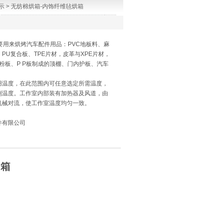
示
> 无纺棉烘箱-内饰纤维毡烘箱
主要用来烘烤汽车配件用品：PVC地板料、麻
PU复合板、TPE片材，皮革与XPE片材，
P木粉板、P P板制成的顶棚、门内护板、汽车
用温度，在此范围内可任意选定所需温度，
制温度。工作室内部装有加热器及风道，由
机械对流，使工作室温度均匀一致。
件有限公司
烘箱