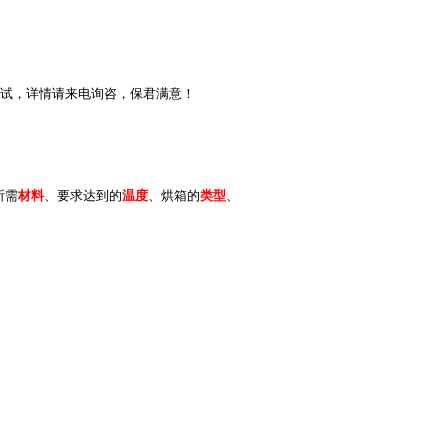
试，详情请来电询咨，保君满意！
所需
材料
、要求达到的
温度
、烘箱的
类型
、