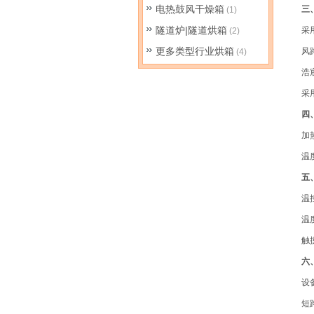
电热鼓风干燥箱
三
(1)
隧道炉|隧道烘箱
采
(2)
更多类型行业烘箱
风
(4)
浩
采
四
加
温
五
温
温
触
六
设
短