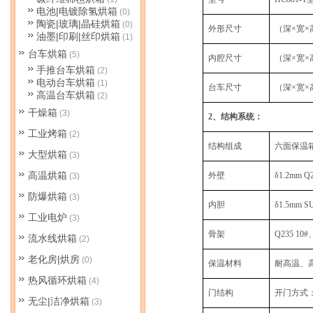
电池|电镀除氢烘箱
(0)
陶瓷|玻璃|晶硅烘箱
(0)
外形尺寸
（深
×
宽
×
油墨|印刷|丝印烘箱
(1)
台车烘箱
(5)
内腔尺寸
（深
×
宽
×
手推台车烘箱
(2)
电动台车烘箱
(1)
台车尺寸
（深
×
宽
×
高温台车烘箱
(2)
干燥箱
(3)
2
、结构系统：
工业烤箱
(2)
结构组成
六面保温
大型烘箱
(3)
高温烘箱
外壁
δ1.2mm Q
(3)
防爆烘箱
(3)
内胆
δ1.5mm S
工业电炉
(3)
骨架
Q235 10#
流水线烘箱
(2)
老化房|烘房
(0)
保温材料
耐高温、
热风循环烘箱
(4)
门结构
开门方式
无尘|洁净烘箱
(3)