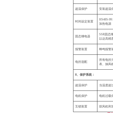
超温保护
安装超温
HS48S-99.
时间设定装置
加热电源
SSR
固态
固态继电器
以达高精
报警装置
蜂鸣报警
所有电控
电控选配
表、抽风
8
、保护系统：
超温保护
当温度超
电机保护
电机过载
互锁装置
鼓风机和