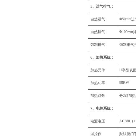
5
、进气排气：
自然进气
Φ50mm
进
自然排气
Φ100mm
强制排气
强制排气
6
、加热系统：
加热元件
U
字型表
90KW
加热功率
加热路数
分
2
路加热
7
、电控系统：
电源电压
AC380
（
±
温控仪
默认厦门