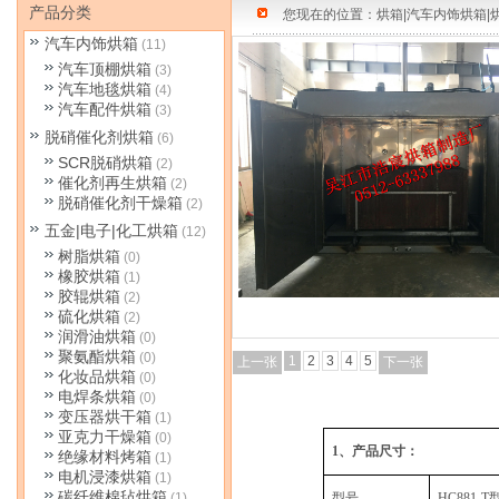
产品分类
您现在的位置：
烘箱|汽车内饰烘箱|
汽车内饰烘箱
(11)
汽车顶棚烘箱
(3)
汽车地毯烘箱
(4)
汽车配件烘箱
(3)
脱硝催化剂烘箱
(6)
SCR脱硝烘箱
(2)
催化剂再生烘箱
(2)
脱硝催化剂干燥箱
(2)
五金|电子|化工烘箱
(12)
树脂烘箱
(0)
橡胶烘箱
(1)
胶辊烘箱
(2)
硫化烘箱
(2)
润滑油烘箱
(0)
聚氨酯烘箱
(0)
1
2
3
4
5
上一张
下一张
化妆品烘箱
(0)
电焊条烘箱
(0)
变压器烘干箱
(1)
亚克力干燥箱
(0)
1
、产品尺寸：
绝缘材料烤箱
(1)
电机浸漆烘箱
(1)
碳纤维棉毡烘箱
(1)
型号
HC881-T