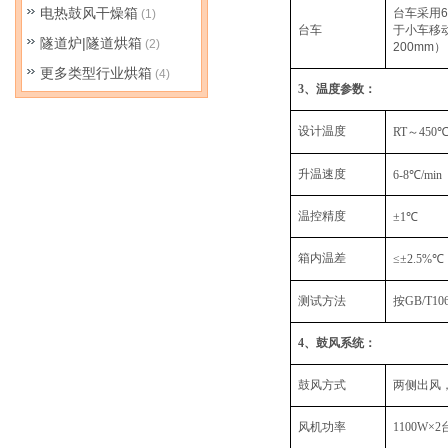
电热鼓风干燥箱
台车采用
(1)
台车
于小车移
隧道炉|隧道烘箱
(2)
200mm
）
更多类型行业烘箱
(4)
3
、温度参数：
设计温度
RT
～
450
升温速度
6-8℃/min
温控精度
±
1℃
箱内温差
≤±2.5%℃
测试方法
按
GB/T106
4
、鼓风系统：
鼓风方式
两侧出风
风机功率
1100W×2