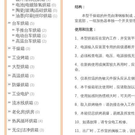
电池|电镀除氢烘箱
(0)
结构：
陶瓷|玻璃|晶硅烘箱
(0)
油墨|印刷|丝印烘箱
本型干燥箱的外壳由薄钢板制成，外
(1)
室底部，一组加热器单独一个开关管
台车烘箱
(5)
使用和注意：
手推台车烘箱
(2)
电动台车烘箱
(1)
1
、本型烘箱应在室内工作，并安装平
高温台车烘箱
(2)
2
、电源输入应装置专用的前级通断开
干燥箱
(3)
3
、必须检查电源、电压、电源接线无
工业烤箱
(2)
4
、在新购使用或搁置较久再用时，应
大型烘箱
(3)
命。
高温烘箱
(3)
5
、仪表控温的热敏元件探头应从左侧
防爆烘箱
(3)
6
、本干燥箱初次使用时，应请勤加以
工业电炉
(3)
7
、使用如感到热惯稍大时，可关闭一
流水线烘箱
(2)
8
、取入烘烤物件：请勿撞击伸入工作
老化房|烘房
(0)
9
、本箱切忌烘烤易爆，易燃及挥发性
热风循环烘箱
(4)
10
、如遇故障，请专业电工检修。
无尘|洁净烘箱
(3)
11
、出厂时，工作室的搁板二块，说