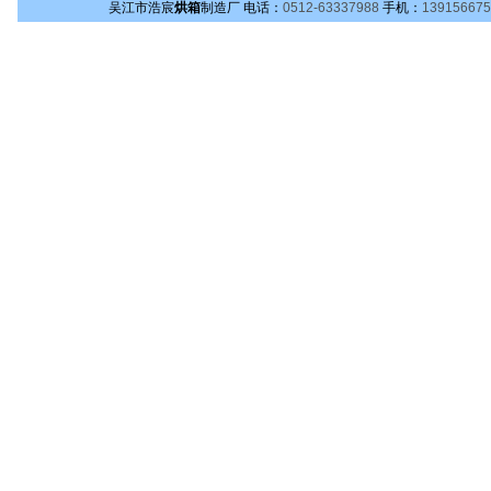
吴江市浩宸
烘箱
制造厂
电话：
0512-63337988
手机：
139156675