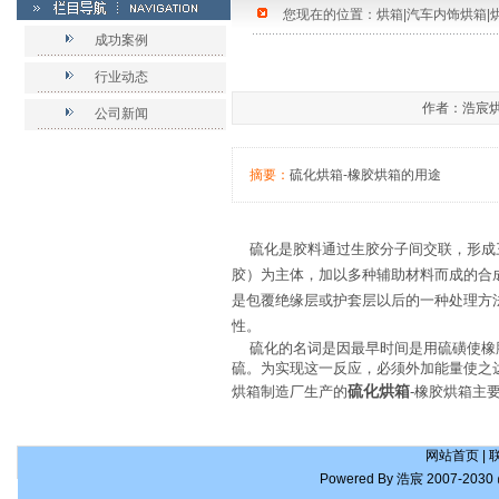
您现在的位置：
烘箱|汽车内饰烘箱|
成功案例
行业动态
作者：浩宸烘箱
公司新闻
摘要：
硫化烘箱-橡胶烘箱的用途
硫化是胶料通过生胶分子间交联，形成三
胶）为主体，加以多种辅助材料而成的合
是包覆绝缘层或护套层以后的一种处理方
性。
硫化的名词是因最早时间是用硫磺使橡胶
硫。为实现这一反应，必须外加能量使之
硫化烘箱
烘箱制造厂生产的
-橡胶烘箱主
网站首页
|
Powered By
浩宸
2007-2030 