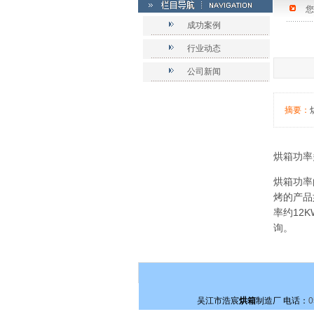
您
成功案例
行业动态
公司新闻
摘要：
烘箱功率
烘箱功率
烤的产品
率约12
询。
吴江市浩宸
烘箱
制造厂
电话：
0