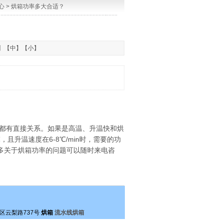
心
> 烘箱功率多大合适？
】【
中
】【
小
】
都有直接关系。如果是高温、升温快和烘
且升温速度在6-8℃/min时，需要的功
多关于烘箱功率的问题可以随时来电咨
区云梨路737号
烘箱
流水线烘箱