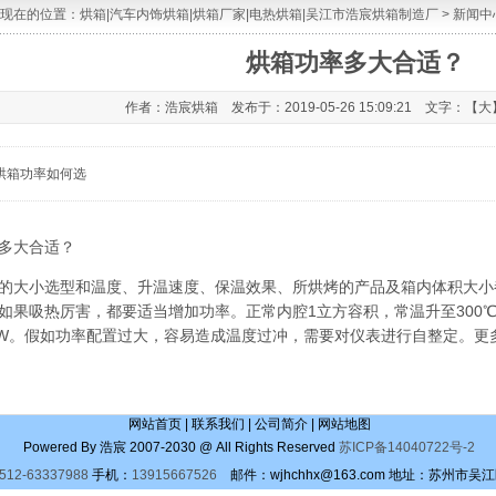
现在的位置：
烘箱|汽车内饰烘箱|烘箱厂家|电热烘箱|吴江市浩宸烘箱制造厂
>
新闻中
烘箱功率多大合适？
作者：浩宸烘箱 发布于：2019-05-26 15:09:21 文字：【
大
烘箱功率如何选
多大合适？
的大小选型和温度、升温速度、保温效果、所烘烤的产品及箱内体积大小
如果吸热厉害，都要适当增加功率。正常内腔1立方容积，常温升至300℃，
KW。假如功率配置过大，容易造成温度过冲，需要对仪表进行自整定。更
网站首页
|
联系我们
|
公司简介
|
网站地图
Powered By
浩宸
2007-2030 @ All Rights Reserved
苏ICP备14040722号-2
512-63337988
手机：
13915667526
邮件：
wjhchhx@163.com
地址：
苏州市吴江